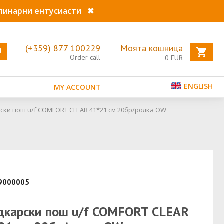
улинарни ентусиасти
✖
(+359) 877 100229
Моята кошница
Order call
0
EUR
ENGLISH
MY ACCOUNT
ски пош u/f COMFORT CLEAR 41*21 см 20бр/ролка OW
49000005
дкарски пош u/f COMFORT CLEAR