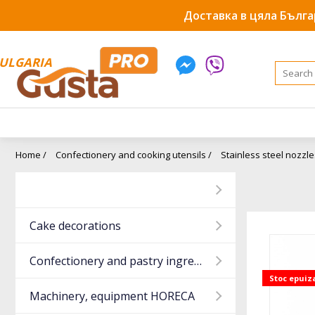
Доставка в цяла Бълга
ULGARIA
Home /
Confectionery and cooking utensils /
Stainless steel nozzle
Cake decorations
Confectionery and pastry ingredients
Stoc epuiz
Machinery, equipment HORECA