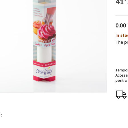
41*
0.00
In stoc
The pr
Tempora
Accesaț
pentru a
: