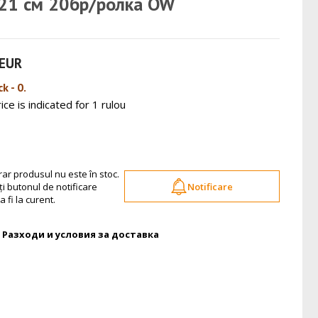
21 см 20бр/ролка OW
 EUR
k - 0.
ice is indicated for 1 rulou
r produsul nu este în stoc.
i butonul de notificare
Notificare
 fi la curent.
Разходи и условия за доставка