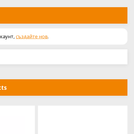
акаунт,
създайте нов
.
cts