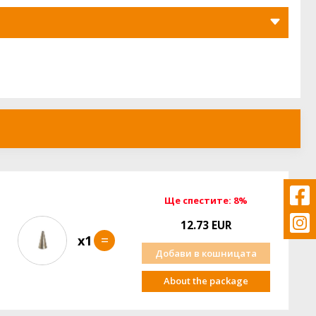
Ще спестите: 8%
12.73 EUR
=
x1
Добави в кошницата
About the package