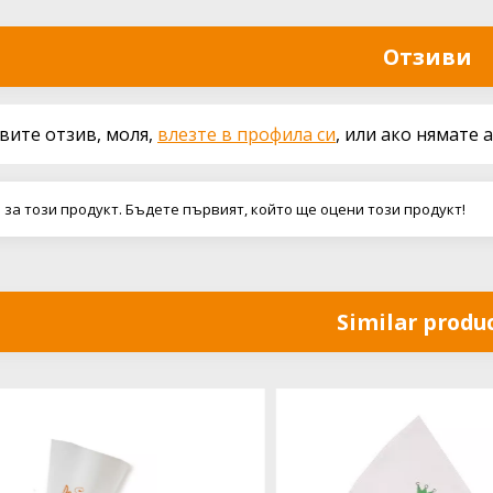
Отзиви
авите отзив, моля,
влезте в профила си
, или ако нямате 
 за този продукт. Бъдете първият, който ще оцени този продукт!
Similar produ