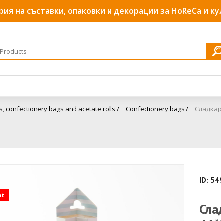
рия на съставки, опаковки и декорации за HoReCa и к
s, confectionery bags and acetate rolls /
Confectionery bags /
Сладкар
ID: 5
at
Сла