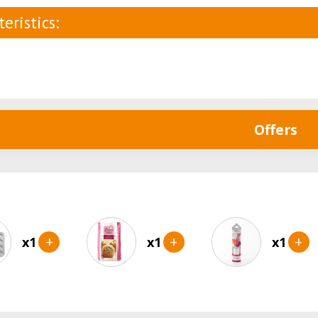
eristics:
Offers
+
+
+
x1
x1
x1