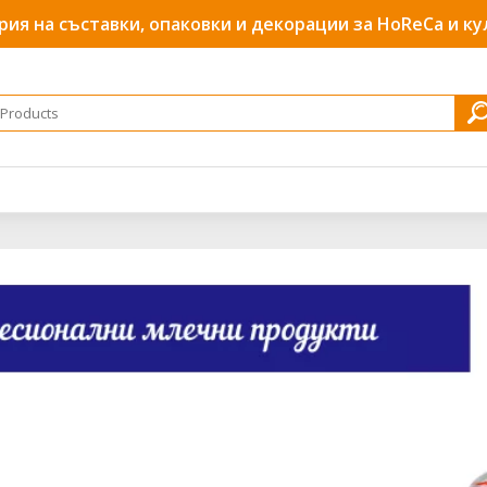
рия на съставки, опаковки и декорации за HoReCa и к