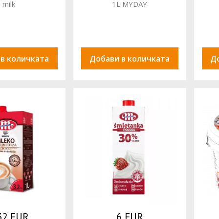
milk
1L MYDAY
 в количката
Добави в количката
Д
32 EUR
6 EUR