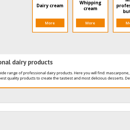
Whipping
Dairy cream
profe
cream
bu
More
More
M
onal dairy products
wide range of professional dairy products. Here you will find: mascarpon
best quality products to create the tastiest and most delicious desserts. De