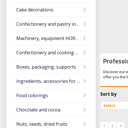
Cake decorations
Confectionery and pastry ingredients
Machinery, equipment HORECA
Confectionery and cooking utensils
Professi
Boxes, packaging, supports
Discover our 
offer you the 
Ingredients, accessories for ice cream
Sort by
Food colorings
Chocolate and cocoa
Nuts, seeds, dried fruits
1
2
>