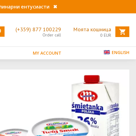
улинарни ентусиасти
✖
(+359) 877 100229
Моята кошница
Order call
0
EUR
ENGLISH
MY ACCOUNT