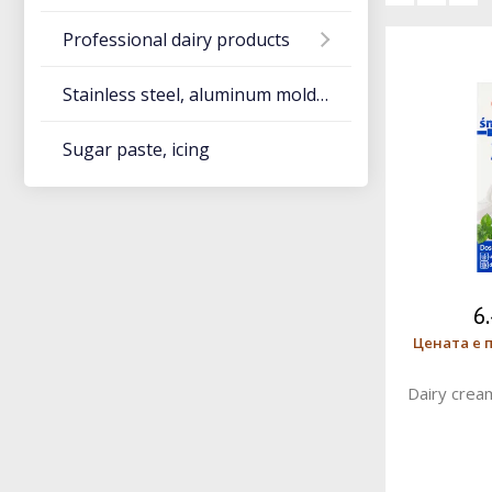
Professional dairy products
Stainless steel, aluminum molds and utensils
Sugar paste, icing
6
Цената е п
Dairy cre