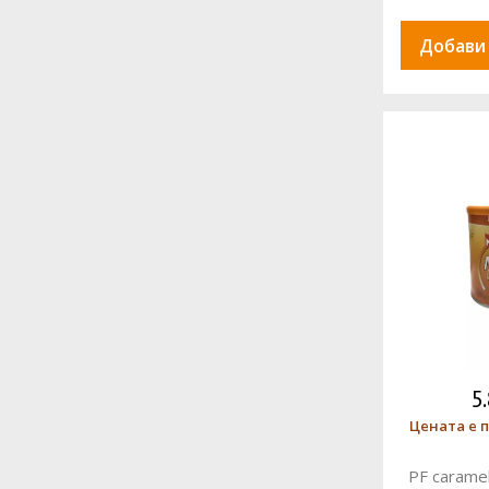
Добави
5
Цената е п
PF carame