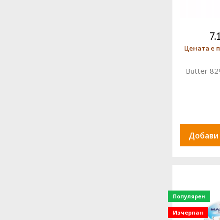
7.
Цената е п
Butter 82
Добави
Популярен
Изчерпан