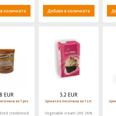
 в количката
Добави в количката
Д
.8 EUR
3.2 EUR
осочена за 1 pcs
Цената е посочена за 1 Lit.
Цен
lized condensed
Vegetable cream UNI 26%