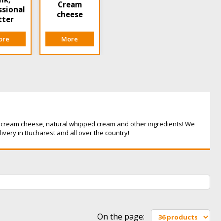
Cream
ssional
cheese
tter
ore
More
e, cream cheese, natural whipped cream and other ingredients! We
livery in Bucharest and all over the country!
On the page: