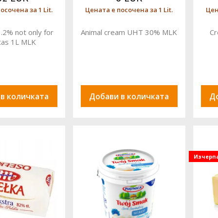
осочена за 1 Lit.
Цената е посочена за 1 Lit.
Цен
.2% not only for
Animal cream UHT 30% MLK
Cr
tas 1L MLK
 в количката
Добави в количката
Д
Изчерп