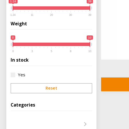
1.24
39
1.24
11
20
30
39
Weight
0
10
0
3
5
8
10
In stock
Yes
Reset
Categories