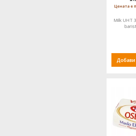
Цената е п
Milk UHT 3
baris
Добави