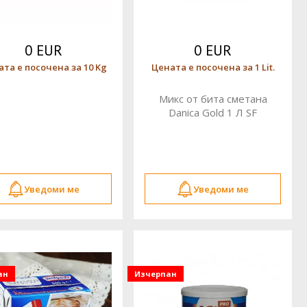
0 EUR
0 EUR
та е посочена за 10 Kg
Цената е посочена за 1 Lit.
Микс от бита сметана
Danica Gold 1 Л SF
Уведоми ме
Уведоми ме
ан
Изчерпан