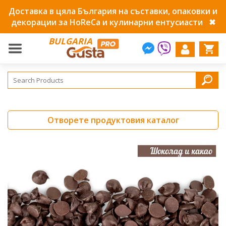
Доставка в цяла България на съставки, опаковки и
декорации за HoReCa и кулинарни ентусиасти
✖
BULGARIA
Отворете продуктовия каталог