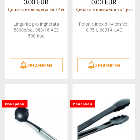
0.00 EUR
0.00 EUR
Цената е посочена за 1 Set
Цената е посочена за 1 pcs
Lingurite p/u inghetata
Polonic inox d 14 cm Vol.
5000b/set 088/16 ACS
0,75 L 60314_LAC
500 buc
Уведоми ме
Уведоми ме
Изчерпан
Изчерпан