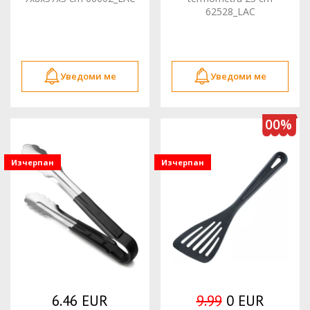
62528_LAC
Уведоми ме
Уведоми ме
100%
Изчерпан
Изчерпан
6.46 EUR
9.99
0 EUR