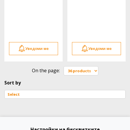
Уведоми ме
Уведоми ме
On the page:
Sort by
Настройки на бисквитките