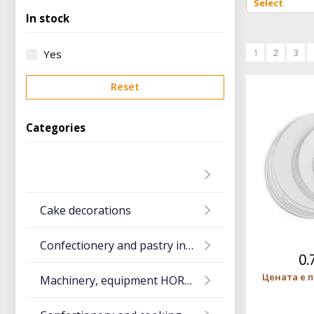
In stock
1
2
3
Yes
Reset
Categories
Cake decorations
Confectionery and pastry ingredients
0.
Цената е п
Machinery, equipment HORECA