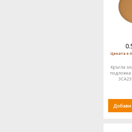
0.
Цената е п
Кръгла зл
подложка 
3CA23
Добави