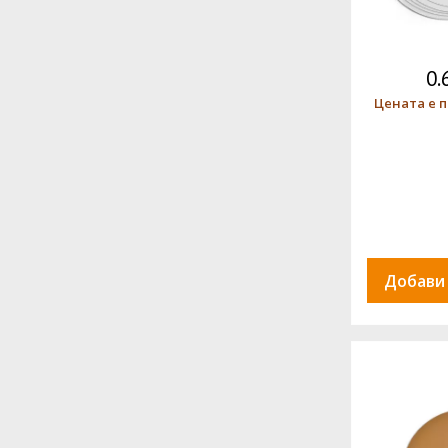
0.
Цената е п
Добави