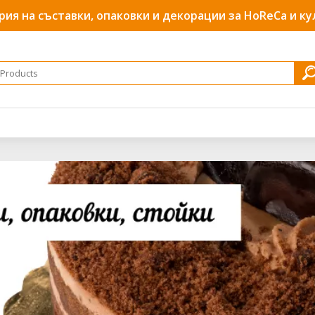
рия на съставки, опаковки и декорации за HoReCa и к