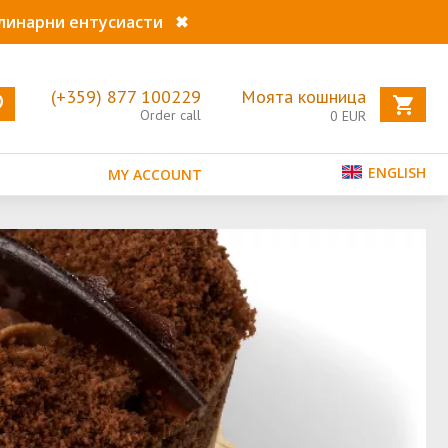
улинарни ентусиасти
✖
(+359) 877 100229
Моята кошница
Order call
0
EUR
ENGLISH
MY ACCOUNT