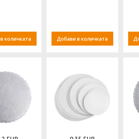
 в количката
Добави в количката
Д