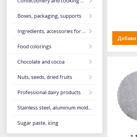
Confectionery and cooking utensils
Boxes, packaging, supports
Ingredients, accessories for ice cream
Добави
Food colorings
Chocolate and cocoa
Nuts, seeds, dried fruits
Professional dairy products
Stainless steel, aluminum molds and utensils
Sugar paste, icing