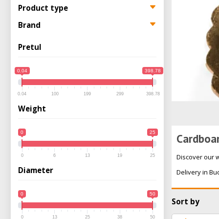
Product type
Brand
Pretul
0.04
398.78
0.04
100
199
299
398.78
Weight
0
25
Cardboar
Discover our w
0
6
13
19
25
Diameter
Delivery in B
0
50
Sort by
0
13
25
38
50