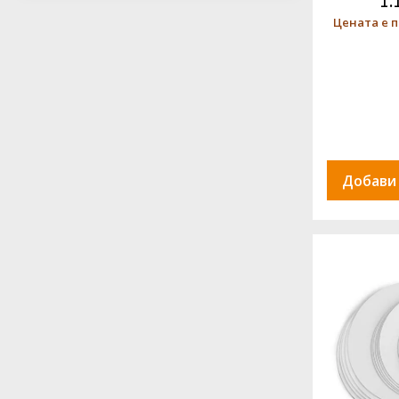
1.
Цената е п
Добави