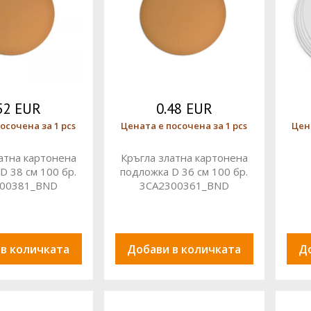
52 EUR
0.48 EUR
осочена за 1 pcs
Цената е посочена за 1 pcs
Цен
атна картонена
Кръгла златна картонена
D 38 см 100 бр.
подложка D 36 см 100 бр.
00381_BND
3CA2300361_BND
 в количката
Добави в количката
Д