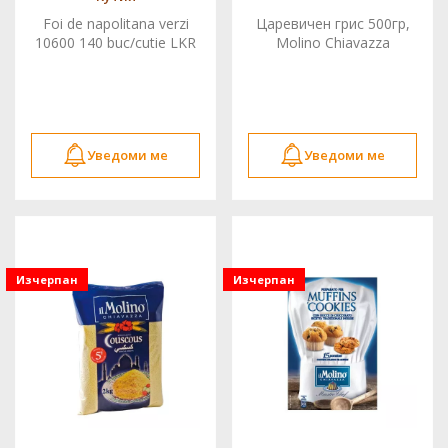
Foi de napolitana verzi
Царевичен грис 500гр,
10600 140 buc/cutie LKR
Molino Chiavazza
Уведоми ме
Уведоми ме
Изчерпан
Изчерпан