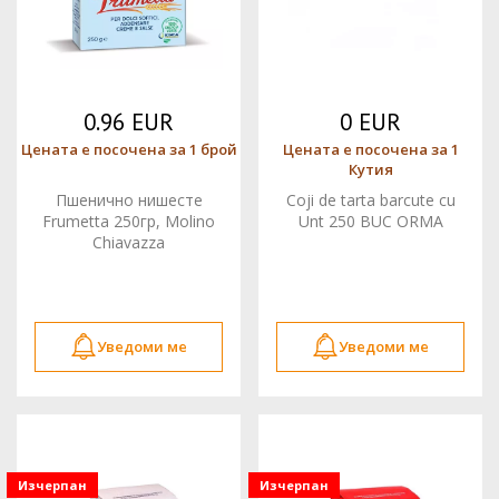
0.96 EUR
0 EUR
Цената е посочена за 1 брой
Цената е посочена за 1
Кутия
Пшенично нишесте
Coji de tarta barcute cu
Frumetta 250гр, Molino
Unt 250 BUC ORMA
Chiavazza
Уведоми ме
Уведоми ме
Изчерпан
Изчерпан