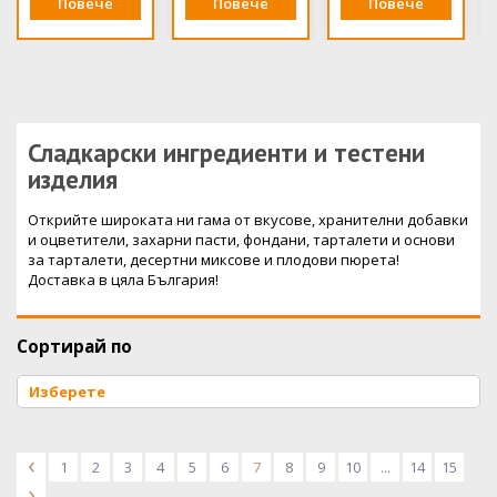
Повече
Повече
Повече
Сладкарски ингредиенти и тестени
изделия
Открийте широката ни гама от вкусове, хранителни добавки
и оцветители, захарни пасти, фондани, тарталети и основи
за тарталети, десертни миксове и плодови пюрета!
Доставка в цяла България!
Сортирай по
<
1
2
3
4
5
6
7
8
9
10
...
14
15
>