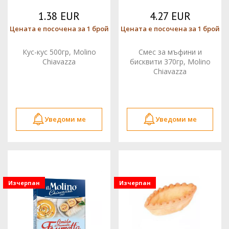
1.38 EUR
4.27 EUR
Цената е посочена за 1 брой
Цената е посочена за 1 брой
Кус-кус 500гр, Molino
Смес за мъфини и
Chiavazza
бисквити 370гр, Molino
Chiavazza
Уведоми ме
Уведоми ме
Изчерпан
Изчерпан