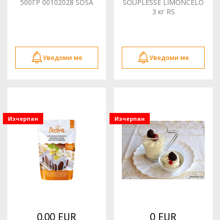
500ГР 00102028 SOSA
SOUPLESSE LIMONCELO
3 кг RS
Уведоми ме
Уведоми ме
Изчерпан
Изчерпан
0.00 EUR
0 EUR