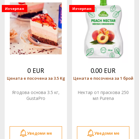
Изчерпан
Изчерпан
0 EUR
0.00 EUR
Цената е посочена за 3.5 Kg
Цената е посочена за 1 брой
Ягодова основа 3.5 кг,
Нектар от праскова 250
GustaPro
мл Purena
Уведоми ме
Уведоми ме