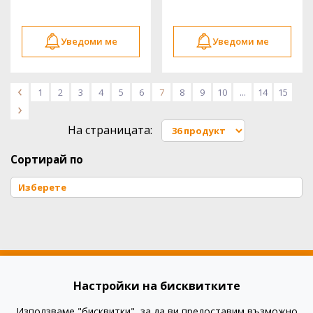
Уведоми ме
Уведоми ме
<
1
2
3
4
5
6
7
8
9
10
...
14
15
>
На страницата:
Сортирай по
Настройки на бисквитките
Използваме "бисквитки", за да ви предоставим възможно