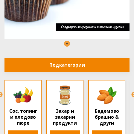
Подкатегории
Бадемово
брашно &
Глазури
Аромат
други