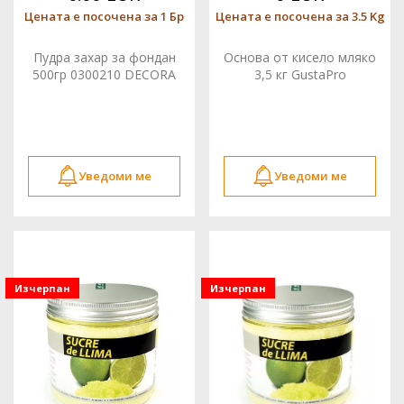
Цената е посочена за 1 Бр
Цената е посочена за 3.5 Kg
Пудра захар за фондан
Основа от кисело мляко
500гр 0300210 DECORA
3,5 кг GustaPro
Уведоми ме
Уведоми ме
Изчерпан
Изчерпан