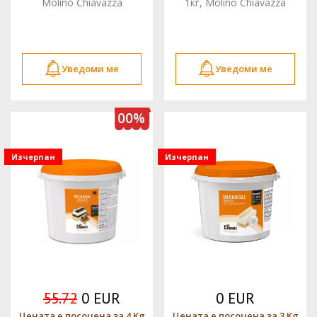
Molino Chiavazza
1кг, Molino Chiavazza
Уведоми ме
Уведоми ме
100%
Изчерпан
Изчерпан
55.72
0 EUR
0 EUR
Цената е посочена за 4 Kg
Цената е посочена за 3 Kg