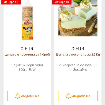
Изчерпан
Изчерпан
0 EUR
0 EUR
Цената е посочена за 1 брой
Цената е посочена за 3.5 Kg
Вафлени кори мини
Универсална основа 3,5
100гр EUW
кг GustaPro
Уведоми ме
Уведоми ме