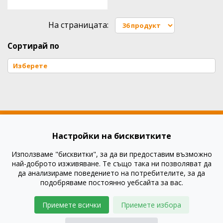
На страницата:
Сортирай по
Настройки на бисквитките
Използваме "бисквитки", за да ви предоставим възможно
Как да купя?
най-доброто изживяване. Те също така ни позволяват да
Как да платя?
да анализираме поведението на потребителите, за да
подобряваме постоянно уебсайта за вас.
Въпроси и отговори
Правила и условия
Приемете всички
Приемете избора
Доставка