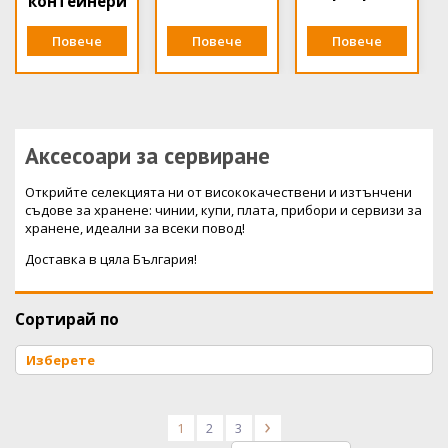
контейнери
Повече
Повече
Повече
Аксесоари за сервиране
Открийте селекцията ни от висококачествени и изтънчени
съдове за хранене: чинии, купи, плата, прибори и сервизи за
хранене, идеални за всеки повод!
Доставка в цяла България!
Сортирай по
1
2
3
>