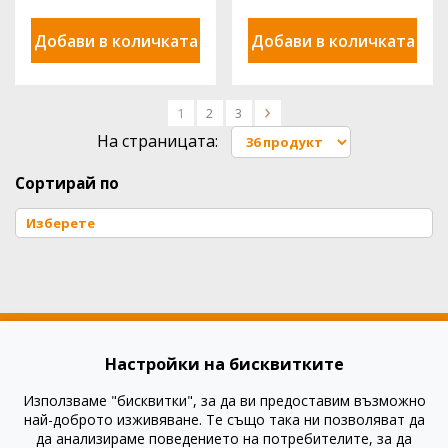
Добави в количката
Добави в количката
1
2
3
>
На страницата:
Сортирай по
Настройки на бисквитките
Използваме "бисквитки", за да ви предоставим възможно
Как да купя?
най-доброто изживяване. Те също така ни позволяват да
Как да платя?
да анализираме поведението на потребителите, за да