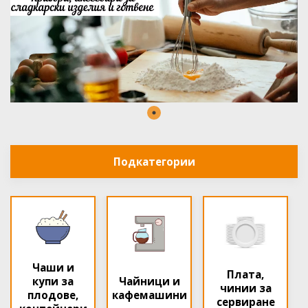
Подкатегории
Чаши и
Плата,
купи за
Чайници и
чинии за
плодове,
кафемашини
сервиране