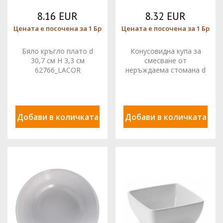
8.16 EUR
8.32 EUR
Цената е посочена за 1 Бр
Цената е посочена за 1 Бр
Бяло кръгло плато d
Конусовидна купа за
30,7 см H 3,3 см
смесване от
62766_LACOR
неръждаема стомана d
24 см Обем 2,5 Л
14025_LACOR
Добави в количката
Добави в количката