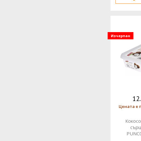
Изчерпан
12
Цената е 
Кокосо
сърц
PUNC