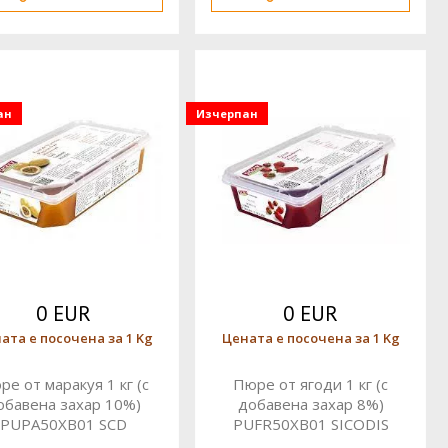
ан
Изчерпан
0 EUR
0 EUR
ата е посочена за 1 Kg
Цената е посочена за 1 Kg
ре от маракуя 1 кг (с
Пюре от ягоди 1 кг (с
обавена захар 10%)
добавена захар 8%)
PUPA50XB01 SCD
PUFR50XB01 SICODIS