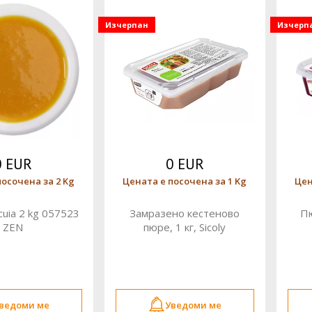
Изчерпан
Изчерп
0 EUR
0 EUR
посочена за 2 Kg
Цената е посочена за 1 Kg
Цен
cuia 2 kg 057523
Замразено кестеново
Пю
ZEN
пюре, 1 кг, Sicoly
ведоми ме
Уведоми ме