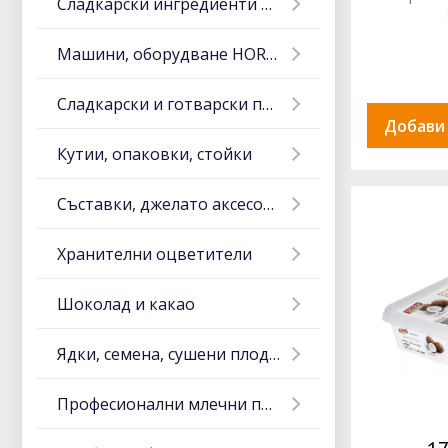
Сладкарски ингредиенти и тестени изделия
Машини, оборудване HORECA
Сладкарски и готварски прибори
Добави
Кутии, опаковки, стойки
Съставки, джелато аксесоари
Хранителни оцветители
Шоколад и какао
Ядки, семена, сушени плодове
Професионални млечни продукти