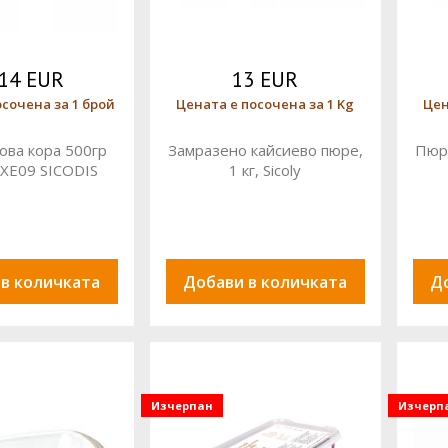
.14 EUR
13 EUR
осочена за 1 брой
Цената е посочена за 1 Kg
Цен
ова кора 500гр
Замразено кайсиево пюре,
Пюре
XE09 SICODIS
1 кг, Sicoly
 в количката
Добави в количката
Д
Изчерпан
Изчерп