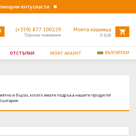
улинарни ентусиасти
✖
(+359) 877 100229
Моята кошница
Поръчка повикване
0
EUR
БЪЛГАРСКИ
ОТСТЪПКИ
МОЯТ АКАУНТ
иятно и бързо, когато имате подръка нашите продукти!
България.