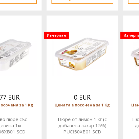
Изчерпан
Изчерп
.77 EUR
0 EUR
посочена за 1 Kg
Цената е посочена за 1 Kg
Цен
во пюре със
Пюре от лимон 1 кг (с
Пю
евина 1кг
добавена захар 15%)
д
06XB01 SCD
PUCI50XB01 SCD