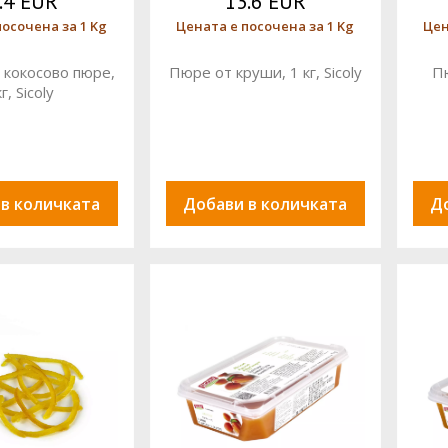
.4 EUR
13.6 EUR
посочена за 1 Kg
Цената е посочена за 1 Kg
Цен
 кокосово пюре,
Пюре от круши, 1 кг, Sicoly
Пю
кг, Sicoly
 в количката
Добави в количката
Д