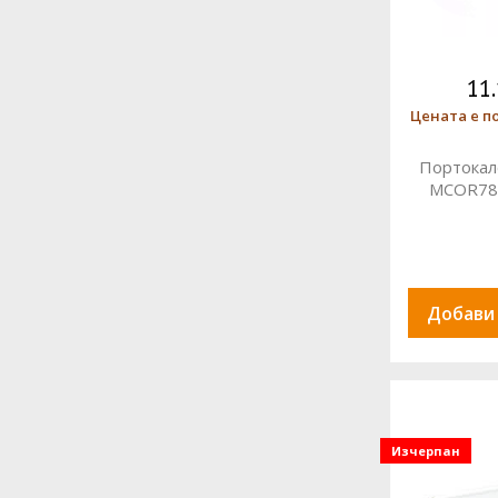
11
Цената е п
Портокал
MCOR78
Добави
Изчерпан