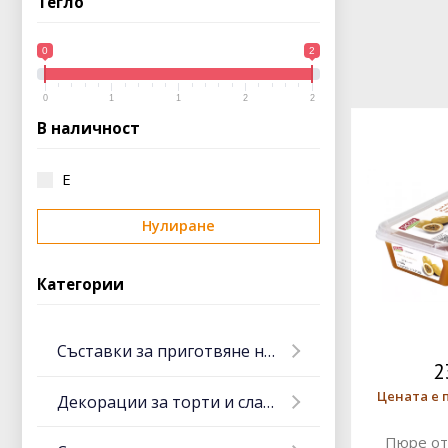
Тегло
0
2
0
1
1
2
2
В наличност
Е
Нулиране
Категории
Съставки за приготвяне на месо
2
Цената е 
Декорации за торти и сладкиши
Пюре от 