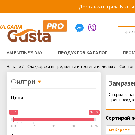
Доставка в цяла Бълга
ULGARIA
VALENTINE'S DAY
ПРОДУКТОВ КАТАЛОГ
ПРОМ
Начало /
Сладкарски ингредиенти и тестени изделия /
Сос, то
Филтри
Замразе
Открийте наш
Цена
Превъзходно 
8.11
34.69
Сортирай п
8.11
15
21
28
34.69