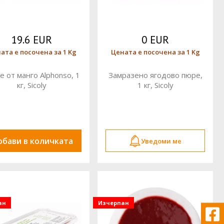
19.6 EUR
0 EUR
ата е посочена за 1 Kg
Цената е посочена за 1 Kg
 от манго Alphonso, 1
Замразено ягодово пюре,
кг, Sicoly
1 кг, Sicoly
обави в количката
Уведоми ме
ан
Изчерпан