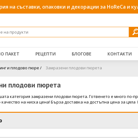
рия на съставки, опаковки и декорации за HoReCa и к
О ПАКЕТ
РЕЦЕПТИ
БЛОГОВЕ
КОНТАКТИ
пинг и плодово пюре /
Замразени плодови пюрета
ни плодови пюрета
ата категория замразени плодови пюрета. Готвенето е много по-пр
качество на ниска цена! Бърза доставка на достъпна цена за цяла 
о