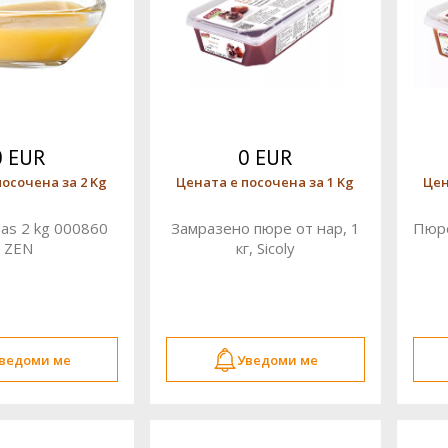
0 EUR
0 EUR
посочена за 2 Kg
Цената е посочена за 1 Kg
Цен
nas 2 kg 000860
Замразено пюре от нар, 1
Пюре
ZEN
кг, Sicoly
ведоми ме
Уведоми ме