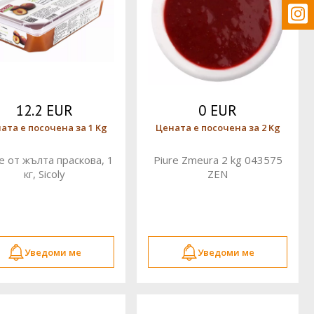
12.2 EUR
0 EUR
ата е посочена за 1 Kg
Цената е посочена за 2 Kg
 от жълта праскова, 1
Piure Zmeura 2 kg 043575
кг, Sicoly
ZEN
Уведоми ме
Уведоми ме