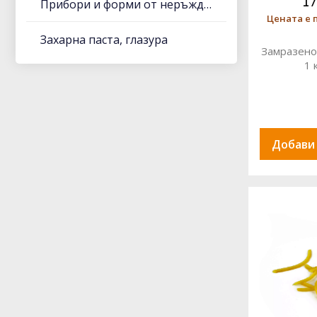
17
Прибори и форми от неръждаема стомана, алуминий
Цената е 
Захарна паста, глазура
Замразено
1 
Добави