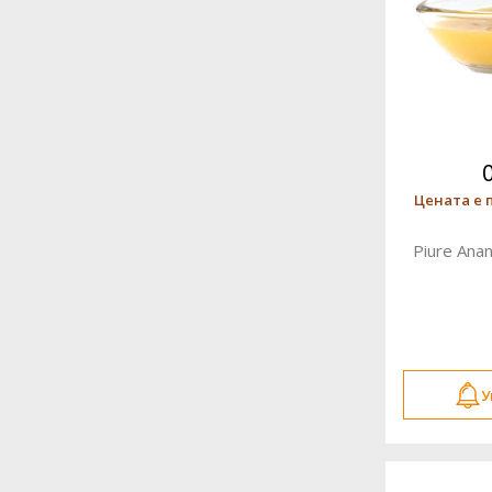
Цената е 
Piure Ana
У