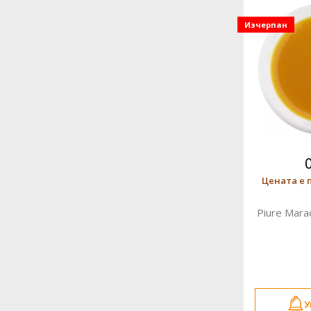
Изчерпан
Цената е 
Piure Mara
У