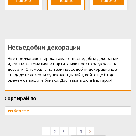
Повече
Повече
Повече
Несъедобни декорации
Ние предлагаме широка гама от несъедобни декорации,
идеални за тематични партита или просто за украса на
десерти. С помощта на тези несъедобни декорации ще
създадете десерти с уникален дизайн, който ще бъде
оценен от вашите близки. Доставка в цяла България!
Сортирай по
1
2
3
4
5
>