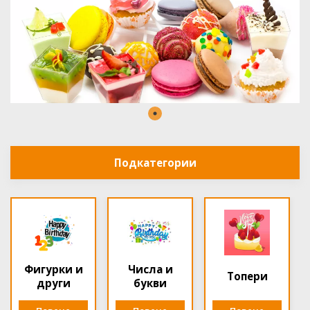
Подкатегории
Фигурки и
Числа и
Топери
други
букви