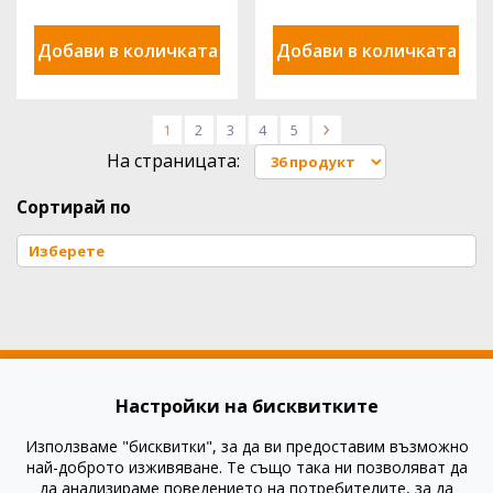
Добави в количката
Добави в количката
1
2
3
4
5
>
На страницата:
Сортирай по
Настройки на бисквитките
Използваме "бисквитки", за да ви предоставим възможно
Как да купя?
най-доброто изживяване. Те също така ни позволяват да
Как да платя?
да анализираме поведението на потребителите, за да