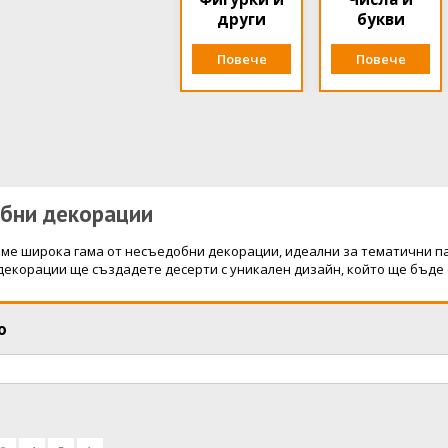
други
букви
Повече
Повече
бни декорации
ме широка гама от несъедобни декорации, идеални за тематични пар
екорации ще създадете десерти с уникален дизайн, който ще бъде о
о