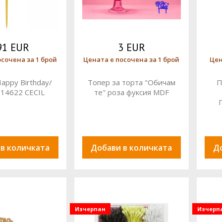
91 EUR
3 EUR
осочена за 1 брой
Цената е посочена за 1 брой
Цен
appy Birthday/
Топер за торта "Обичам
П
 14622 CECIL
те" роза фуксия MDF
 в количката
Добави в количката
Д
Изчерпан
Изчерп