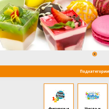
Подкатегории
Фигурки и
Числа и