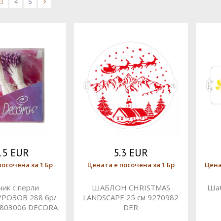
3
4
5
>
15 EUR
5.3 EUR
посочена за 1 Бр
Цената е посочена за 1 Бр
Цена
ик с перли
ШАБЛОН CHRISTMAS
Шаб
РОЗОВ 288 бр/
LANDSCAPE 25 см 9270982
0803006 DECORA
DER