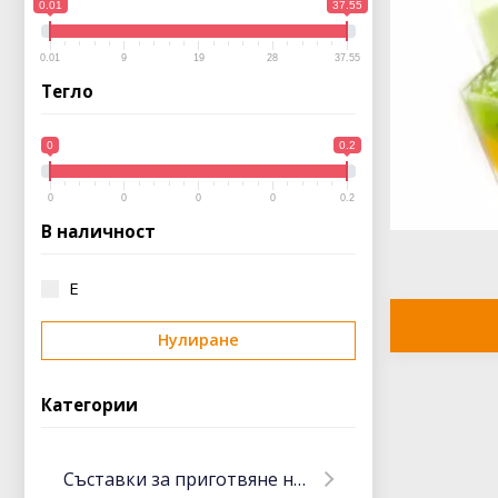
0.01
37.55
0.01
9
19
28
37.55
Тегло
0
0.2
0
0
0
0
0.2
В наличност
Е
Нулиране
Категории
Съставки за приготвяне на месо