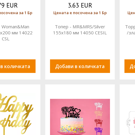
79 EUR
3.63 EUR
посочена за 1 Бр
Цената е посочена за 1 Бр
Цен
 - Woman&Man
Топер - MR&MRS/Silver
Topp
0x200 мм 14022
155x180 мм 14050 CESIL
/зл
CSL
 в количката
Добави в количката
Д