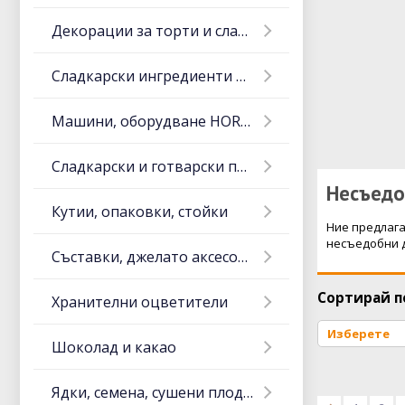
Декорации за торти и сладкиши
Сладкарски ингредиенти и тестени изделия
Машини, оборудване HORECA
Сладкарски и готварски прибори
Несъедо
Кутии, опаковки, стойки
Ние предлага
несъедобни д
Съставки, джелато аксесоари
Сортирай п
Хранителни оцветители
Шоколад и какао
Ядки, семена, сушени плодове