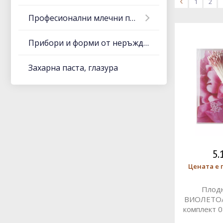
<
1
2
Професионални млечни продукти
Прибори и форми от неръждаема стомана, алуминий
Захарна паста, глазура
5.
Цената е 
Плодн
ВИОЛЕТО/
комплект 