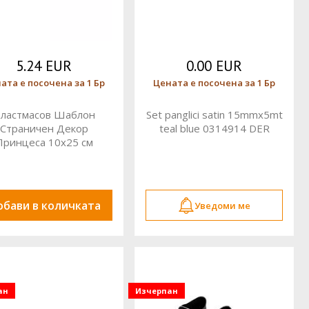
5.24 EUR
0.00 EUR
ата е посочена за 1 Бр
Цената е посочена за 1 Бр
ластмасов Шаблон
Set panglici satin 15mmx5mt
Страничен Декор
teal blue 0314914 DER
Принцеса 10x25 см
9270913 DECORA
обави в количката
Уведоми ме
ан
Изчерпан