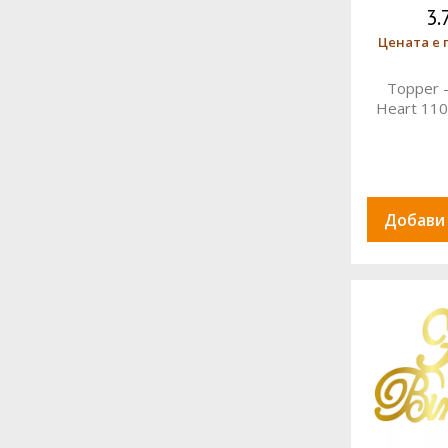
3.
Цената е 
Topper
Heart 11
Добави