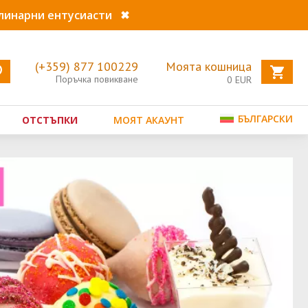
улинарни ентусиасти
✖
(+359) 877 100229
Моята кошница
Поръчка повикване
0
EUR
БЪЛГАРСКИ
ОТСТЪПКИ
МОЯТ АКАУНТ