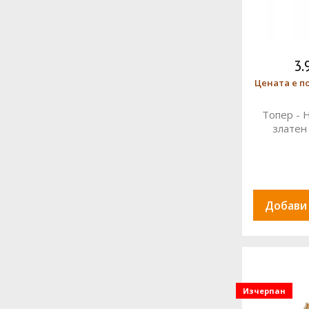
3.
Цената е п
Топер - H
златен
Добави
Изчерпан