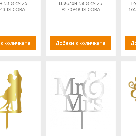
 N3 Ø см 25
Шаблон N8 Ø см 25
То
943 DECORA
9270948 DECORA
165
 в количката
Добави в количката
Д