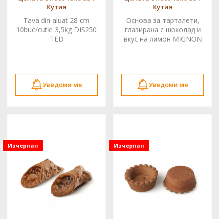
Кутия
Кутия
Tava din aluat 28 cm
Основа за тарталети,
10buc/cutie 3,5kg DIS250
глазирана с шоколад и
TED
вкус на лимон MIGNON
42x20h 200бр. 0362 TED
Уведоми ме
Уведоми ме
Изчерпан
Изчерпан