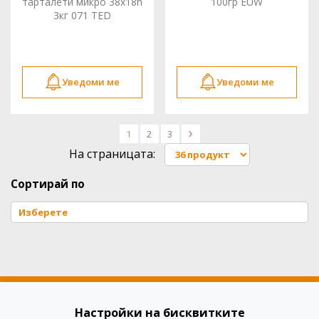
тарталети микро 38x18h
100гр EUW
3кг 071 TED
Уведоми ме
Уведоми ме
1
2
3
>
На страницата:
Сортирай по
Настройки на бисквитките