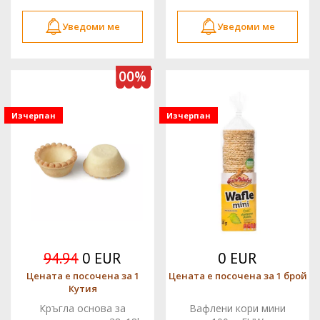
Уведоми ме
Уведоми ме
100%
Изчерпан
Изчерпан
94.94
0 EUR
0 EUR
Цената е посочена за 1
Цената е посочена за 1 брой
Кутия
Кръгла основа за
Вафлени кори мини