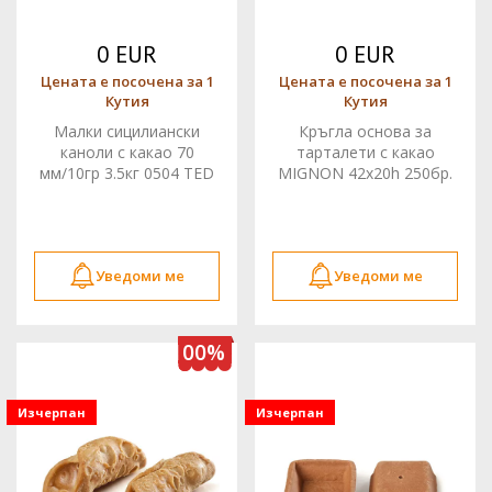
0 EUR
0 EUR
Цената е посочена за 1
Цената е посочена за 1
Кутия
Кутия
Малки сицилиански
Кръгла основа за
каноли с какао 70
тарталети с какао
мм/10гр 3.5кг 0504 TED
MIGNON 42x20h 250бр.
0165 TED
Уведоми ме
Уведоми ме
100%
Изчерпан
Изчерпан