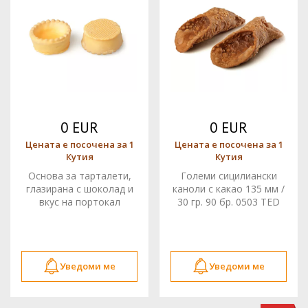
0 EUR
0 EUR
Цената е посочена за 1
Цената е посочена за 1
Кутия
Кутия
Основа за тарталети,
Големи сицилиански
глазирана с шоколад и
каноли с какао 135 мм /
вкус на портокал
30 гр. 90 бр. 0503 TED
MIGNON 42x20h 200бр.
0363 TED
Уведоми ме
Уведоми ме