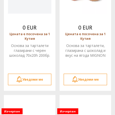
0 EUR
0 EUR
Цената е посочена за 1
Цената е посочена за 1
Кутия
Кутия
Основа за тарталети
Основа за тарталети,
глазирани с черен
глазирана с шоколад и
шоколад 70x20h 200бр.
вкус на ягода MIGNON
0364 TED
42x20h 200бр. 0399 TED
Уведоми ме
Уведоми ме
Изчерпан
Изчерпан