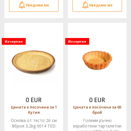
Уведоми ме
Уведоми ме
Изчерпан
Изчерпан
0 EUR
0 EUR
Цената е посочена за 1
Цената е посочена за 65
Кутия
брой
Основа от тесто 26 см
Големи ръчно
8броя 3,2kg 0014 TED
изработени тарталетни