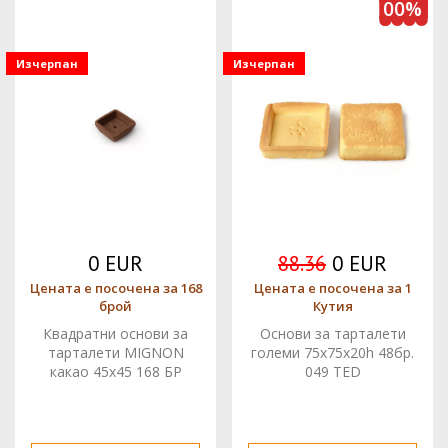
100%
Изчерпан
Изчерпан
0 EUR
88.36
0 EUR
Цената е посочена за 168
Цената е посочена за 1
брой
Кутия
Квадратни основи за
Основи за тарталети
тарталети MIGNON
големи 75x75x20h 48бр.
какао 45x45 168 БР
049 TED
ORMA