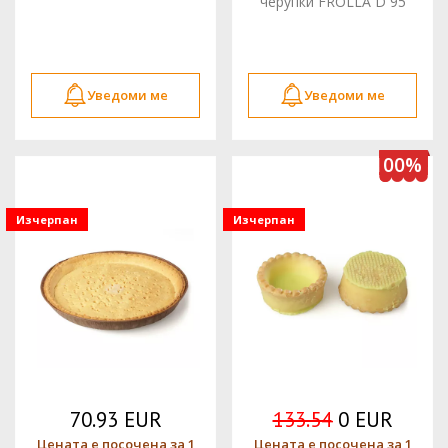
черупки FROLLA D 95
MM 65 бр. ORMA
Уведоми ме
Уведоми ме
100%
Изчерпан
Изчерпан
70.93 EUR
133.54
0 EUR
Цената е посочена за 1
Цената е посочена за 1