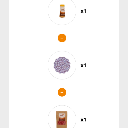
x1
+
x1
+
x1