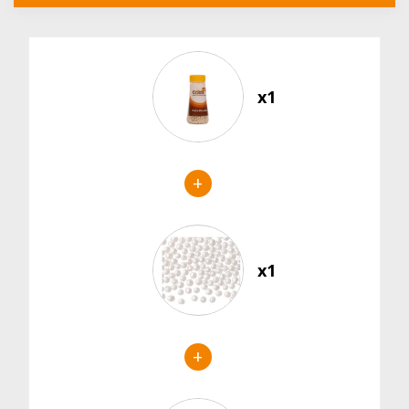
x1
+
x1
+