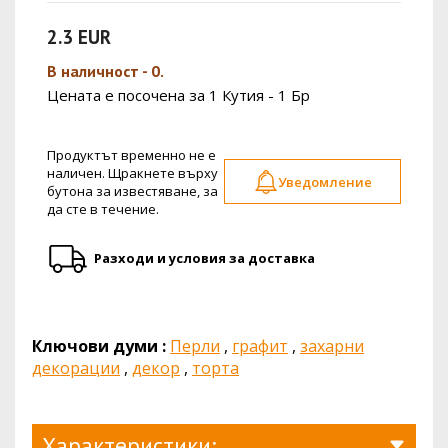
2.3 EUR
В наличност - 0.
Цената е посочена за 1 Кутия - 1 Бр
Продуктът временно не е
наличен. Щракнете върху
Уведомление
бутона за известяване, за
да сте в течение.
Разходи и условия за доставка
Ключови думи :
Перли
,
графит
,
захарни
декорации
,
декор
,
торта
Характеристики: