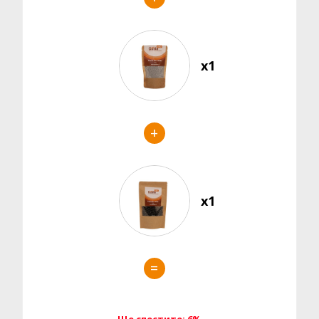
x1
+
x1
=