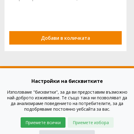
Добави в количката
Настройки на бисквитките
Използваме "бисквитки", за да ви предоставим възможно
Как да купя?
най-доброто изживяване. Те също така ни позволяват да
Как да платя?
да анализираме поведението на потребителите, за да
подобряваме постоянно уебсайта за вас.
Въпроси и отговори
Правила и условия
Приемете всички
Приемете избора
Доставка