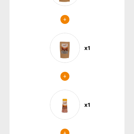
+
x1
+
x1
+