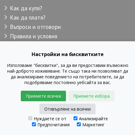
Как да купя?
Как да платя?
Въпроси и отговори
Правила и условия
Доставка
Настройки на бисквитките
Използваме "бисквитки", за да ви предоставим възможно
© GustaPRO 2026
най-доброто изживяване. Те също така ни позволяват да
да анализираме поведението на потребителите, за да
подобряваме постоянно уебсайта за вас.
Приемете всички
Приемете избора
Отхвърляне на всички
Нуждаете се от
Анализирайте
Предпочитания
Маркетинг