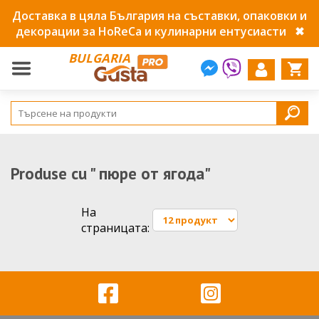
Доставка в цяла България на съставки, опаковки и
декорации за HoReCa и кулинарни ентусиасти
✖
BULGARIA
Produse cu " пюре от ягода"
На
страницата: