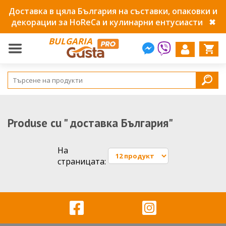
Доставка в цяла България на съставки, опаковки и
декорации за HoReCa и кулинарни ентусиасти
✖
BULGARIA
Produse cu " доставка България"
На
страницата: