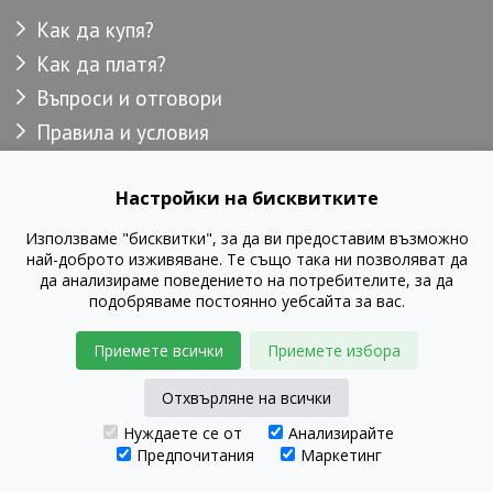
Как да купя?
Как да платя?
Въпроси и отговори
Правила и условия
Доставка
Настройки на бисквитките
Използваме "бисквитки", за да ви предоставим възможно
© GustaPRO 2026
най-доброто изживяване. Те също така ни позволяват да
да анализираме поведението на потребителите, за да
подобряваме постоянно уебсайта за вас.
Приемете всички
Приемете избора
Отхвърляне на всички
Нуждаете се от
Анализирайте
Предпочитания
Маркетинг