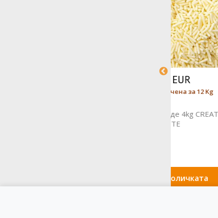
68.16 EUR
Цената е посочена за 12 Kg
Ценат
Декорации бяло фиде 4kg CREATRUFA
Шоколадо
WHITE
Добави в количката
До