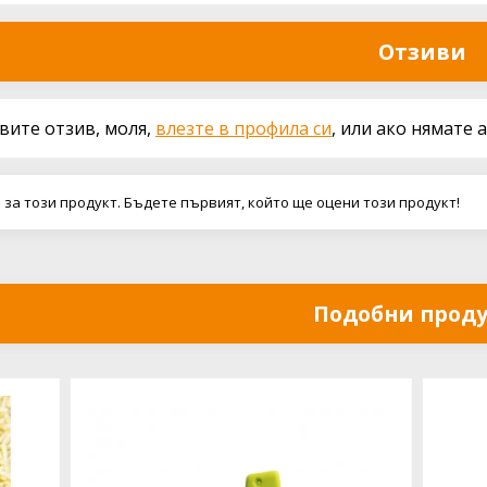
Отзиви
авите отзив, моля,
влезте в профила си
, или ако нямате 
 за този продукт. Бъдете първият, който ще оцени този продукт!
Подобни прод