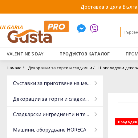
Доставка в цяла Бълга
ULGARIA
VALENTINE'S DAY
ПРОДУКТОВ КАТАЛОГ
ПРОМ
Начало /
Декорации за торти и сладкиши /
Шоколадови декора
Съставки за приготвяне на месо
Декорации за торти и сладкиши
Сладкарски ингредиенти и тестени изделия
Продаден
Машини, оборудване HORECA