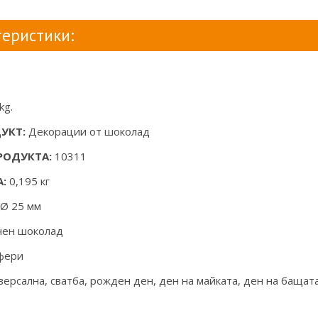
еристики:
kg.
УКТ:
Декорации от шоколад
РОДУКТА:
10311
:
0,195 кг
Ø 25 мм
чен шоколад
фери
ерсална, сватба, рожден ден, ден на майката, ден на бащата