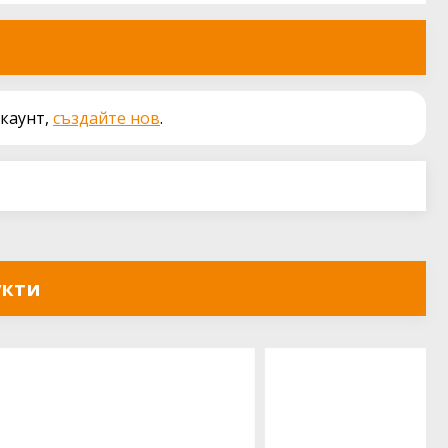
акаунт,
създайте нов
.
укти