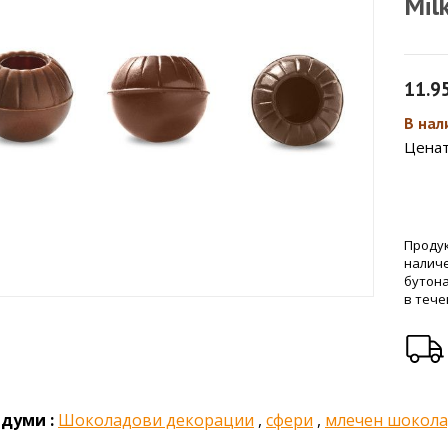
Mil
11.9
В нали
Цената
Продук
налич
бутона
в тече
думи :
Шоколадови декорации
,
сфери
,
млечен шокол