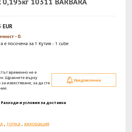
k 0,195кг 10311 BARBARA
5 EUR
чност - 0.
 е посочена за 1 Кутия - 1 cutie
тът временно не е
ен. Щракнете върху
Уведомление
 за известяване, за да сте
ние.
Разходи и условия за доставка
ад
,
топка
,
декорация