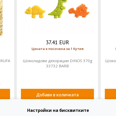
37.41 EUR
21.79 EUR
а е посочена за 1 Кутия
Цената е посочена за 1
ви декорации DINOS 370g
Шоколадови декорации BAL
33732 BARB
бр.0,25kg 331036 BA
бави в количката
Добави в количка
Настройки на бисквитките