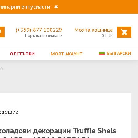
улинарни ентусиасти
✖
(+359) 877 100229
Моята кошница
Поръчка повикване
0
EUR
БЪЛГАРСКИ
ОТСТЪПКИ
МОЯТ АКАУНТ
RA
10011272
оладови декорации Truffle Shels