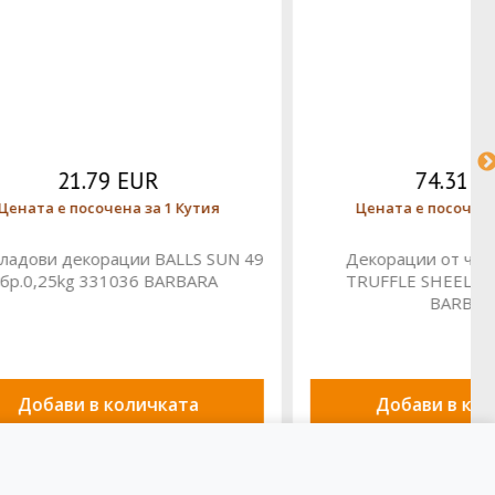
74.31 EUR
 Кутия
Цената е посочена за 1 Кутия
LS SUN 49
Декорации от черен шоколад
RBARA
TRUFFLE SHEELS 1,563кг 1030
BARBARA
та
Добави в количката