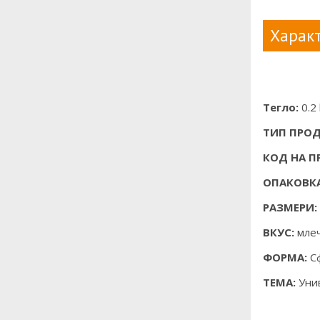
Характ
Тегло:
0.2 
ТИП ПРОД
КОД НА П
ОПАКОВКА
РАЗМЕРИ:
ВКУС:
мле
ФОРМА:
С
ТЕМА:
Унив