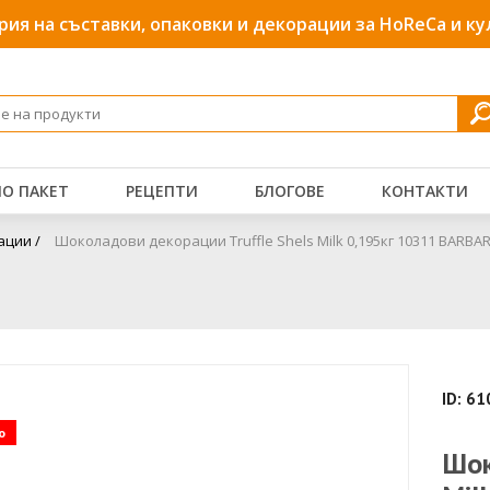
рия на съставки, опаковки и декорации за HoReCa и к
О ПАКЕТ
РЕЦЕПТИ
БЛОГОВЕ
КОНТАКТИ
ции /
Шоколадови декорации Truffle Shels Milk 0,195кг 10311 BARBA
ID: 6
о
Шок