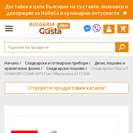
Доставка в цяла България на съставки, опаковки и
декорации за HoReCa и кулинарни ентусиасти
✖
BULGARIA
Начало /
Сладкарски и готварски прибори /
Дюзи, пошове и
хранително фолио /
Сладкарски пошове /
Сладкарски пош u/f
COMFORT CLEAR 30*17 см 10бр/ролка 3117 OW
Отворете продуктовия каталог