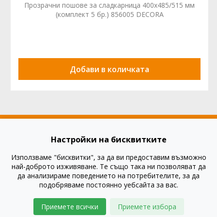
Прозрачни пошове за сладкарница 400x485/515 мм
(комплект 5 бр.) 856005 DECORA
Добави в количката
Настройки на бисквитките
Използваме "бисквитки", за да ви предоставим възможно
Как да купя?
най-доброто изживяване. Те също така ни позволяват да
Как да платя?
да анализираме поведението на потребителите, за да
подобряваме постоянно уебсайта за вас.
Въпроси и отговори
Правила и условия
Приемете всички
Приемете избора