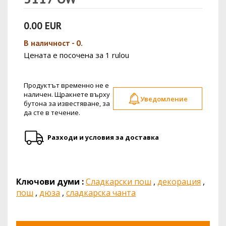
0.00 EUR
В наличност - 0.
Цената е посочена за 1 rulou
Продуктът временно не е
наличен. Щракнете върху
Уведомление
бутона за известяване, за
да сте в течение.
Разходи и условия за доставка
Ключови думи :
Сладкарски пош
,
декорация
,
пош
,
дюза
,
сладкарска чанта