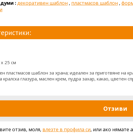
думи :
декоративен шаблон
,
пластмасов шаблон
,
форм
и
еристики:
 х 25 см
н пластмасов шаблон за храна; идеален за приготвяне на кр
 кралска глазура, маслен крем, пудра захар, какао, цветен с
Отзиви
авите отзив, моля,
влезте в профила си
, или ако нямате 