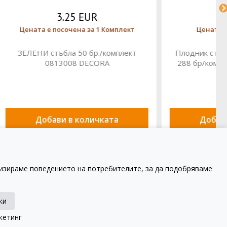
8.71 EUR
1 Бр
Цената е посочена за 1 брой
ТО/РОЗОВ
Хартиена лента за стъбла 4 бр /
6 DECORA
комплект 803054 DECORA
та
Добави в количката
лизираме поведението на потребителите, за да подобряваме
вила и условия
Доставка
ки
кетинг