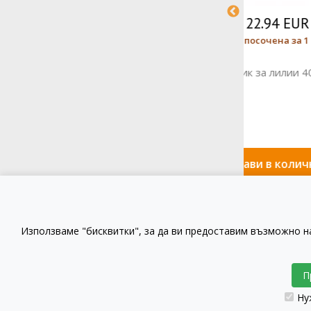
16.48 EUR
Цената е посочена за 1 Кутия
Цената 
Червено алуминиево фолио 20x20 см
ЗЕЛЕНИ 
200 гр 796227 DECORA
Добави в количката
До
Използваме "бисквитки", за да ви предоставим възможно н
Как да купя?
Как да пла
П
Ну
© GustaPRO 2026