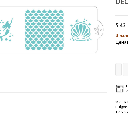
DE
5.42
В нали
Ценат
Т
к
ж.к. Ча
Bulgari
+359 8