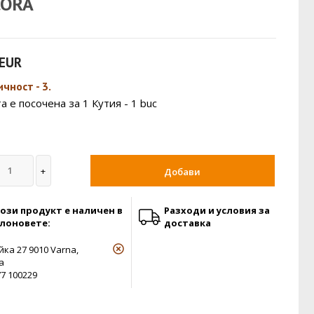
CORA
 EUR
чност - 3.
а е посочена за 1 Кутия - 1 buc
Добави
ози продукт е наличен в
Разходи и условия за
лоновете:
доставка
йка 27 9010 Varna,
a
77 100229