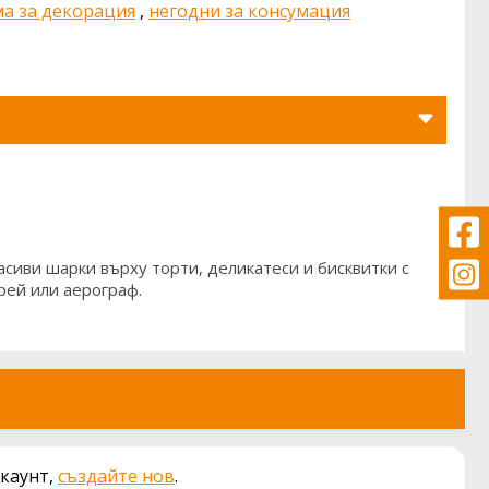
а за декорация
,
негодни за консумация
асиви шарки върху торти, деликатеси и бисквитки с
прей или аерограф.
акаунт,
създайте нов
.