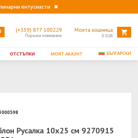
улинарни ентусиасти
✖
(+359) 877 100229
Моята кошница
Поръчка повикване
0
EUR
БЪЛГАРСКИ
ОТСТЪПКИ
МОЯТ АКАУНТ
53000598
лон Русалка 10x25 см 9270915