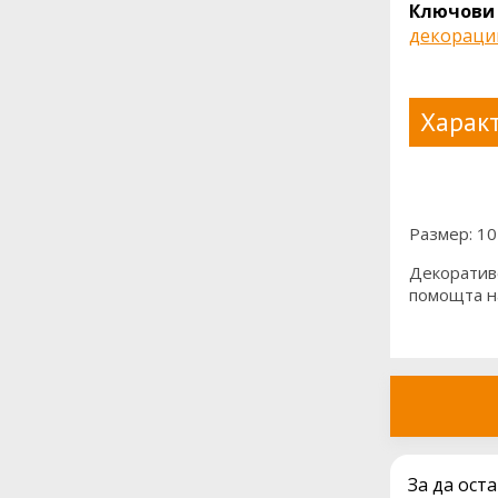
Ключови 
декораци
Характ
Размер: 10
Декоративе
помощта на
За да ост