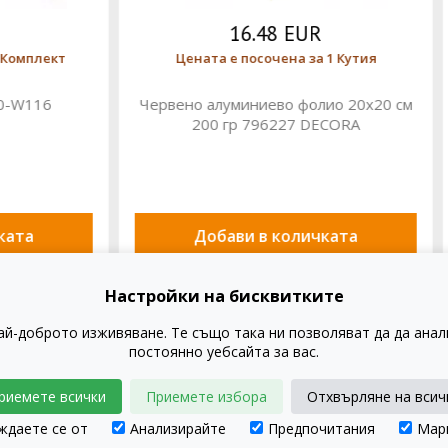
3.25 EUR
5.15 EUR
е посочена за 1 Комплект
Цената е посочена за 
стъбла 50 бр./комплект
Плодник с перли ВИОЛЕ
0813008 DECORA
288 бр/комплект 080300
бави в количката
Добави в количка
Настройки на бисквитките
ай-доброто изживяване. Те също така ни позволяват да да ана
постоянно уебсайта за вас.
тя?
Въпроси и отговори
Пра
риемете всички
Приемете избора
Отхвърляне на всич
ждаете се от
Анализирайте
Предпочитания
Мар