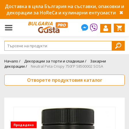
Доставка в цяла България на съставки, опаковки и
декорации за HoReCa и кулинарни ентусиасти
✖
BULGARIA
Начало /
Декорации за торти и сладкиши /
Захарни
декорации /
Neutral Peta Crispy 750ГР 58500002 SOSA
Отворете продуктовия каталог
Продадено