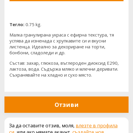
Тегло:
0.75 kg.
Малка гранулирана украса с ефирна текстура, тя
успява да изненада с хрупкавите си и вкусни
листенца. Идеално за декориране на торти,
бонбони, сладоледи и др.
Състав: захар, глюкоза, въглероден диоксид Е290,
лактоза, вода. Съдържа мляко и млечни деривати.
Съхранявайте на хладно и сухо място.
Отзиви
За да оставите отзив, моля,
влезте в профила
си
, или ако нямате акаунт,
създайте нов
.