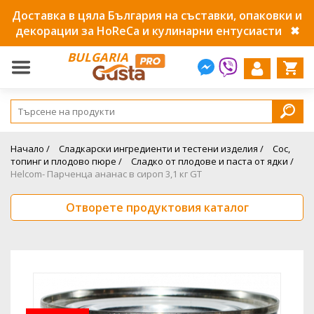
Доставка в цяла България на съставки, опаковки и
декорации за HoReCa и кулинарни ентусиасти
✖
BULGARIA
Начало /
Сладкарски ингредиенти и тестени изделия /
Сос,
топинг и плодово пюре /
Сладко от плодове и паста от ядки /
Helcom- Парченца ананас в сироп 3,1 кг GT
Отворете продуктовия каталог