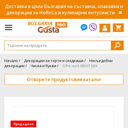
Доставка в цяла България на съставки, опаковки и
декорации за HoReCa и кулинарни ентусиасти
✖
BULGARIA
Начало /
Декорации за торти и сладкиши /
Несъедобни
декорации /
Числа и букви /
Cifre aurii 00507 DEK
Отворете продуктовия каталог
Продадено