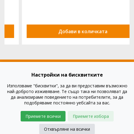
Добави в количката
Настройки на бисквитките
Използваме "бисквитки", за да ви предоставим възможно
Как да купя?
най-доброто изживяване. Те също така ни позволяват да
Как да платя?
да анализираме поведението на потребителите, за да
подобряваме постоянно уебсайта за вас.
Въпроси и отговори
Правила и условия
Приемете всички
Приемете избора
Доставка
Отхвърляне на всички