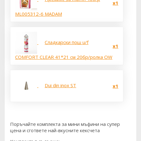
x1
ML005312-6 MADAM
Сладкарски пош u/f
x1
COMFORT CLEAR 41*21 см 20бр/ролка OW
Dui din inox ST
x1
Поръчайте комплекта за мини мъфини на супер
цена и сгответе най-вкусните кексчета