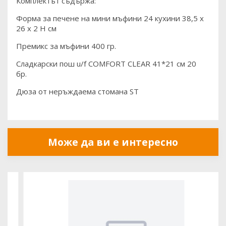
Комплектът съдържа:
Форма за печене на мини мъфини 24 кухини 38,5 x
26 x 2 H см
Премикс за мъфини 400 гр.
Сладкарски пош u/f COMFORT CLEAR 41*21 см 20
бр.
Дюза от неръждаема стомана ST
Може да ви е интересно