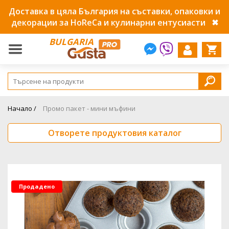
Доставка в цяла България на съставки, опаковки и
декорации за HoReCa и кулинарни ентусиасти
✖
BULGARIA
Начало /
Промо пакет - мини мъфини
Отворете продуктовия каталог
Продадено