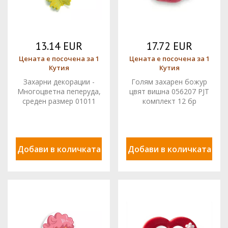
13.14 EUR
17.72 EUR
Цената е посочена за 1
Цената е посочена за 1
Кутия
Кутия
Захарни декорации -
Голям захарен божур
Многоцветна пеперуда,
цвят вишна 056207 PJT
среден размер 01011
комплект 12 бр
комплект 70 бр.PJT
Добави в количката
Добави в количката