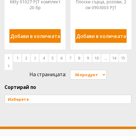
Kitty 01027 PJT комплект
Плоски сърца, розови, 2
20 бр
см 0903003 PJT
комплект 300 бр.
Добави в количката
Добави в количката
<
1
2
3
4
5
6
7
8
9
10
...
14
15
>
На страницата:
Сортирай по