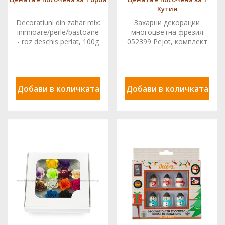
Кутия
Decoratiuni din zahar mix:
Захарни декорации
inimioare/perle/bastoane
многоцветна фрезия
- roz deschis perlat, 100g
052399 Pejot, комплект
71484 GPR
20 бр
Добави в количката
Добави в количката