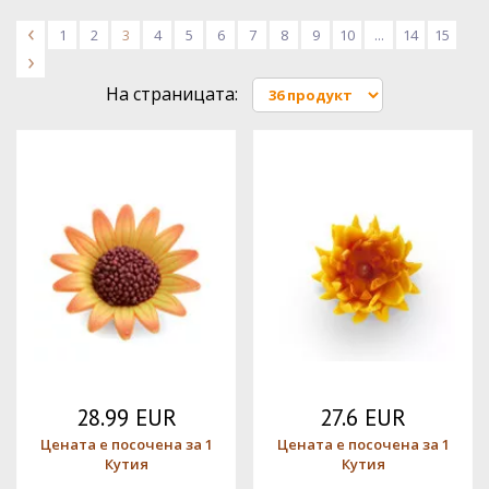
<
1
2
3
4
5
6
7
8
9
10
...
14
15
>
На страницата:
28.99 EUR
27.6 EUR
Цената е посочена за 1
Цената е посочена за 1
Кутия
Кутия