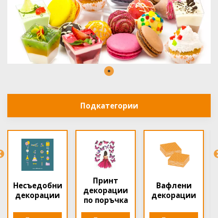
Подкатегории
Вафлени
Захарни
Шоколадови
декорации
декорации
декорации