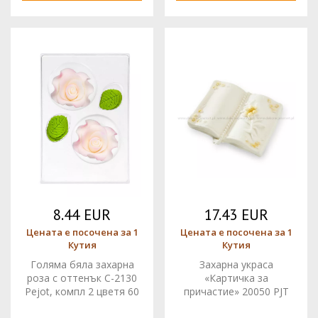
8.44 EUR
17.43 EUR
Цената е посочена за 1
Цената е посочена за 1
Кутия
Кутия
Голяма бяла захарна
Захарна украса
роза с оттенък C-2130
«Картичка за
Pejot, компл 2 цветя 60
причастие» 20050 PJT
мм и 6 листа
комплект 8 бр.