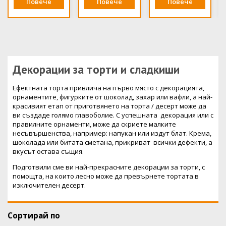
Повече
Повече
Повече
Декорации за торти и сладкиши
Ефектната торта привлича на първо място с декорацията,
орнаментите, фигурките от шоколад, захар или вафли, а най-
красивият етап от приготвянето на торта / десерт може да
ви създаде голямо главоболие. С успешната декорация или с
правилните орнаменти, може да скриете малките
несъвършенства, например: напукан или издут блат. Крема,
шоколада или битата сметана, прикриват всички дефекти, а
вкусът остава същия.
Подготвили сме ви най-прекрасните декорации за торти, с
помощта, на които лесно може да превърнете тортата в
изключителен десерт.
Сортирай по