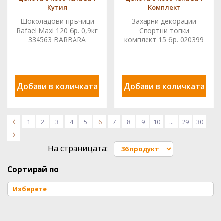
Кутия
Комплект
Шоколадови пръчици
Захарни декорации
Rafael Maxi 120 бр. 0,9кг
Спортни топки
334563 BARBARA
комплект 15 бр. 020399
PJT
Добави в количката
Добави в количката
<
1
2
3
4
5
6
7
8
9
10
...
29
30
>
На страницата:
Сортирай по